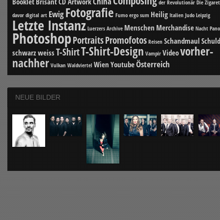
Composing
China
Booklet
Brisant
CD Artwork
der Revolutionär
Die Zigare
Fotografie
Ewig
Heilig
davor
digital art
Fumo ergo sum
Italien
Judo
Leipzig
Letzte Instanz
Menschen
Merchandise
Luerzers Archive
Nacht
Pan
Photoshop
Portraits
Promofotos
Schandmaul
Schuld
Reisen
T-Shirt-Design
vorher-
T-Shirt
schwarz weiss
Video
Vampir
nachher
Österreich
Wien
Youtube
Vulkan
Waldviertel
NEUE BILDER