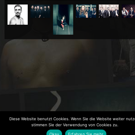
Diese Website benutzt Cookies. Wenn Sie die Website weiter nutz
stimmen Sie der Verwendung von Cookies zu.
KONTAKT
/
DATENSCHUTZ
/
IMPRESSUM
Okay
Erfahren Sie mehr