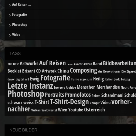
Auf Reisen …
Fotografie
Photoshop
Video
TAGS
Auf Reisen ...
Bildbearbeitu
Artworks
Band
200 Best
Avatar
Award
Composing
China
Booklet
Brisant
CD Artwork
der Revolutionär
Die Zigare
Fotografie
Ewig
Heilig
davor
digital art
Fumo ergo sum
Italien
Judo
Leipzig
Letzte Instanz
Menschen
Merchandise
Luerzers Archive
Nacht
Pan
Photoshop
Portraits
Promofotos
Schandmaul
Schuld
Reisen
T-Shirt-Design
vorher-
T-Shirt
schwarz weiss
Video
Vampir
nachher
Österreich
Wien
Youtube
Vulkan
Waldviertel
NEUE BILDER