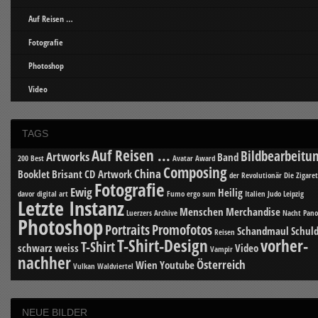
Auf Reisen …
Fotografie
Photoshop
Video
TAGS
Auf Reisen ...
Bildbearbeitu
Artworks
Band
200 Best
Avatar
Award
Composing
China
Booklet
Brisant
CD Artwork
der Revolutionär
Die Zigare
Fotografie
Ewig
Heilig
davor
digital art
Fumo ergo sum
Italien
Judo
Leipzig
Letzte Instanz
Menschen
Merchandise
Luerzers Archive
Nacht
Pan
Photoshop
Portraits
Promofotos
Schandmaul
Schuld
Reisen
T-Shirt-Design
vorher-
T-Shirt
schwarz weiss
Video
Vampir
nachher
Österreich
Wien
Youtube
Vulkan
Waldviertel
NEUE BILDER