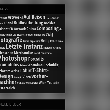
TAGS
Auf Reisen ...
Artworks
00 Best
Avatar
Bildbearbeitung
Band
Booklet
ward
Composing
China
risant
CD Artwork
der
Ewig
evolutionär
Die Zigarette davor
digital art
Fotografie
Heilig
Fumo ergo sum
Italien
Judo
Letzte Instanz
eipzig
Luerzers Archive
enschen
Merchandise
Nacht
Panorama
Photoshop
Portraits
Promofotos
Schandmaul
Schuldig
Reisen
T-Shirt-
T-Shirt
chwarz weiss
Design
vorher-
Video
Vampir
nachher
Wien
Youtube
Vulkan
Waldviertel
sterreich
NEUE BILDER