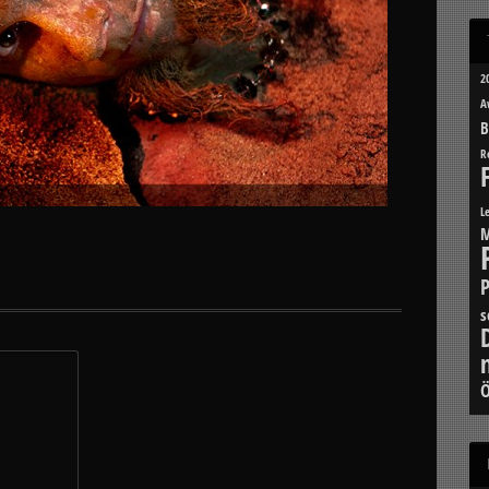
2
A
B
R
L
M
s
Ö