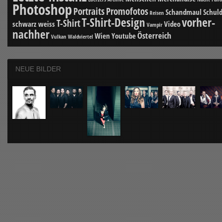
Photoshop
Portraits
Promofotos
Schandmaul
Schuld
Reisen
T-Shirt-Design
vorher-
T-Shirt
schwarz weiss
Video
Vampir
nachher
Österreich
Wien
Youtube
Vulkan
Waldviertel
NEUE BILDER