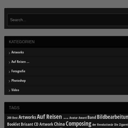
KATEGORIEN
Artworks
Auf Reisen …
Fotografie
Photoshop
Video
TAGS
Auf Reisen ...
Bildbearbeitu
Artworks
Band
200 Best
Avatar
Award
Composing
China
Booklet
Brisant
CD Artwork
der Revolutionär
Die Zigare