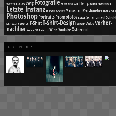
Fotografie
Ewig
Heilig
davor
digital art
Fumo ergo sum
Italien
Judo
Leipzig
Letzte Instanz
Menschen
Merchandise
Luerzers Archive
Nacht
Pan
Photoshop
Portraits
Promofotos
Schandmaul
Schuld
Reisen
T-Shirt-Design
vorher-
T-Shirt
schwarz weiss
Video
Vampir
nachher
Österreich
Wien
Youtube
Vulkan
Waldviertel
NEUE BILDER