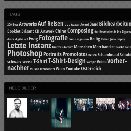
TAGS
Auf Reisen ...
Bildbearbeitu
Artworks
Band
200 Best
Avatar
Award
Composing
China
Booklet
Brisant
CD Artwork
der Revolutionär
Die Zigare
Fotografie
Ewig
Heilig
davor
digital art
Fumo ergo sum
Italien
Judo
Leipzig
Letzte Instanz
Menschen
Merchandise
Luerzers Archive
Nacht
Pan
Photoshop
Portraits
Promofotos
Schandmaul
Schuld
Reisen
T-Shirt-Design
vorher-
T-Shirt
schwarz weiss
Video
Vampir
nachher
Österreich
Wien
Youtube
Vulkan
Waldviertel
NEUE BILDER