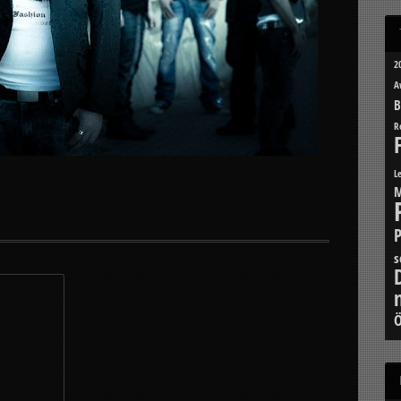
2
A
B
R
L
M
s
Ö