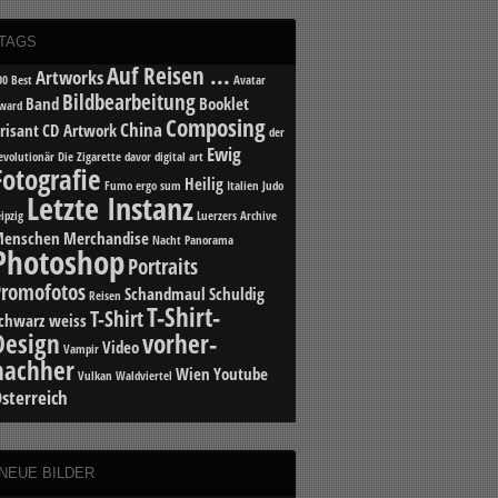
TAGS
Auf Reisen ...
Artworks
00 Best
Avatar
Bildbearbeitung
Band
Booklet
ward
Composing
China
risant
CD Artwork
der
Ewig
evolutionär
Die Zigarette davor
digital art
Fotografie
Heilig
Fumo ergo sum
Italien
Judo
Letzte Instanz
eipzig
Luerzers Archive
enschen
Merchandise
Nacht
Panorama
Photoshop
Portraits
Promofotos
Schandmaul
Schuldig
Reisen
T-Shirt-
T-Shirt
chwarz weiss
Design
vorher-
Video
Vampir
nachher
Wien
Youtube
Vulkan
Waldviertel
sterreich
NEUE BILDER