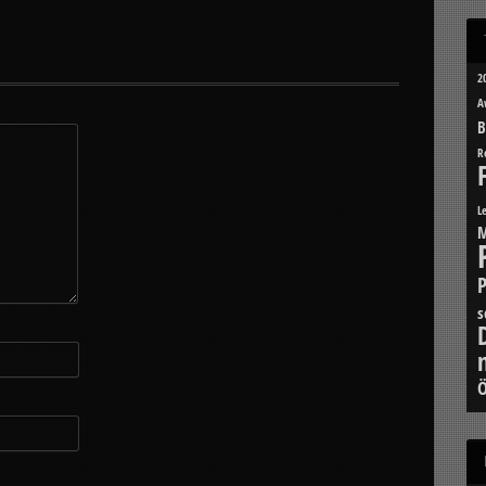
2
A
B
R
L
M
s
Ö