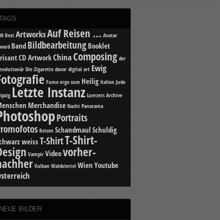
TAGS
Auf Reisen ...
Artworks
00 Best
Avatar
Bildbearbeitung
Band
Booklet
ward
Composing
China
risant
CD Artwork
der
Ewig
evolutionär
Die Zigarette davor
digital art
Fotografie
Heilig
Fumo ergo sum
Italien
Judo
Letzte Instanz
eipzig
Luerzers Archive
enschen
Merchandise
Nacht
Panorama
Photoshop
Portraits
Promofotos
Schandmaul
Schuldig
Reisen
T-Shirt-
T-Shirt
chwarz weiss
Design
vorher-
Video
Vampir
nachher
Wien
Youtube
Vulkan
Waldviertel
sterreich
NEUE BILDER