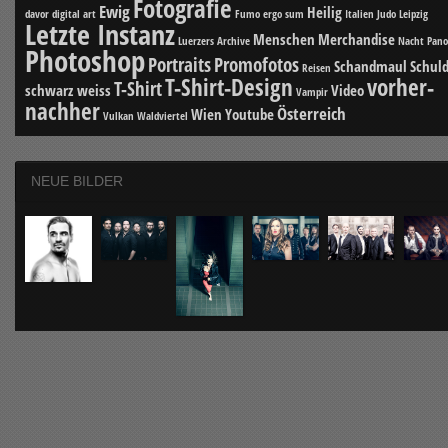
Fotografie
Ewig
Heilig
davor
digital art
Fumo ergo sum
Italien
Judo
Leipzig
Letzte Instanz
Menschen
Merchandise
Luerzers Archive
Nacht
Pan
Photoshop
Portraits
Promofotos
Schandmaul
Schuld
Reisen
T-Shirt-Design
vorher-
T-Shirt
schwarz weiss
Video
Vampir
nachher
Österreich
Wien
Youtube
Vulkan
Waldviertel
NEUE BILDER