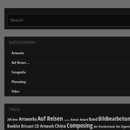
KATEGORIEN
Artworks
Auf Reisen …
Fotografie
Photoshop
Video
TAGS
Auf Reisen ...
Bildbearbeitu
Artworks
Band
200 Best
Avatar
Award
Composing
China
Booklet
Brisant
CD Artwork
der Revolutionär
Die Zigare