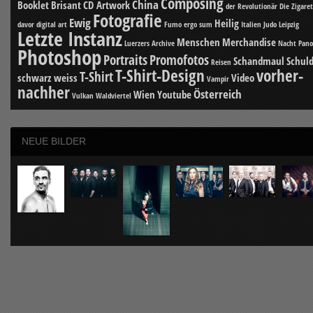
Composing
China
Booklet
Brisant
CD Artwork
der Revolutionär
Die Zigare
Fotografie
Ewig
Heilig
davor
digital art
Fumo ergo sum
Italien
Judo
Leipzig
Letzte Instanz
Menschen
Merchandise
Luerzers Archive
Nacht
Pan
Photoshop
Portraits
Promofotos
Schandmaul
Schuld
Reisen
T-Shirt-Design
vorher-
T-Shirt
schwarz weiss
Video
Vampir
nachher
Österreich
Wien
Youtube
Vulkan
Waldviertel
NEUE BILDER