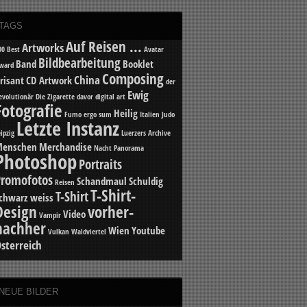
TAGS
Auf Reisen ...
Artworks
00 Best
Avatar
Bildbearbeitung
Band
Booklet
ward
Composing
China
risant
CD Artwork
der
Ewig
evolutionär
Die Zigarette davor
digital art
Fotografie
Heilig
Fumo ergo sum
Italien
Judo
Letzte Instanz
eipzig
Luerzers Archive
enschen
Merchandise
Nacht
Panorama
Photoshop
Portraits
Promofotos
Schandmaul
Schuldig
Reisen
T-Shirt-
T-Shirt
chwarz weiss
Design
vorher-
Video
Vampir
nachher
Wien
Youtube
Vulkan
Waldviertel
sterreich
NEUE BILDER