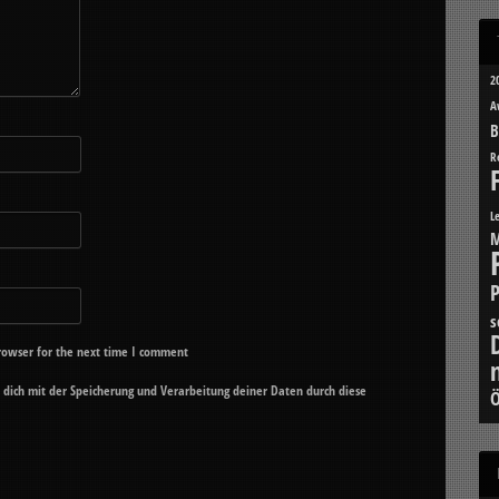
2
A
B
R
L
M
s
rowser for the next time I comment
u dich mit der Speicherung und Verarbeitung deiner Daten durch diese
Ö