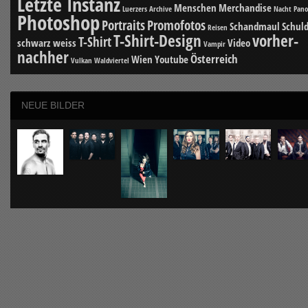
Letzte Instanz
Menschen
Merchandise
Luerzers Archive
Nacht
Pan
Photoshop
Portraits
Promofotos
Schandmaul
Schuld
Reisen
T-Shirt-Design
vorher-
T-Shirt
schwarz weiss
Video
Vampir
nachher
Österreich
Wien
Youtube
Vulkan
Waldviertel
NEUE BILDER