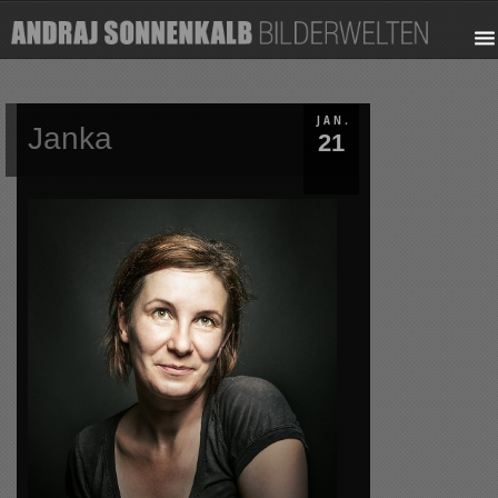
JAN.
Janka
21