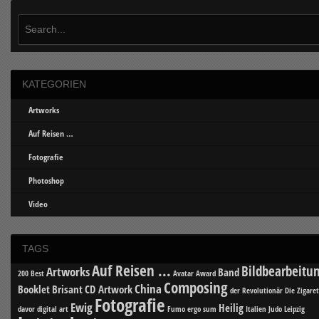
KATEGORIEN
Artworks
Auf Reisen …
Fotografie
Photoshop
Video
TAGS
Auf Reisen ...
Bildbearbeitu
Artworks
Band
200 Best
Avatar
Award
Composing
China
Booklet
Brisant
CD Artwork
der Revolutionär
Die Zigare
Fotografie
Ewig
Heilig
davor
digital art
Fumo ergo sum
Italien
Judo
Leipzig