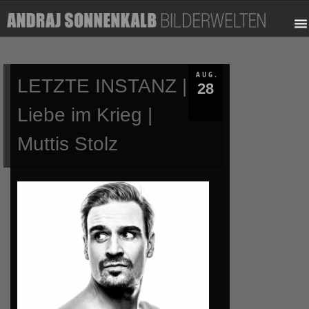
AUG.
LETZTE INSTANZ |
28
Liebe im Krieg |
Muttis Stolz