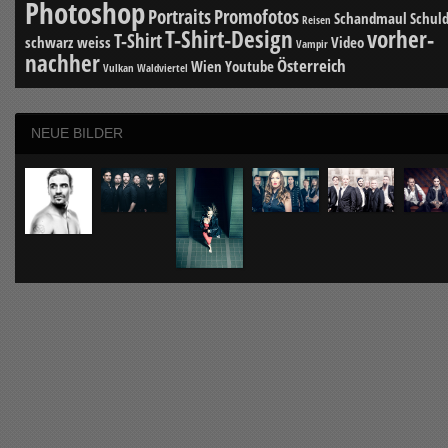
Photoshop
Portraits
Promofotos
Schandmaul
Schuld
Reisen
T-Shirt-Design
vorher-
T-Shirt
schwarz weiss
Video
Vampir
nachher
Österreich
Wien
Youtube
Vulkan
Waldviertel
NEUE BILDER