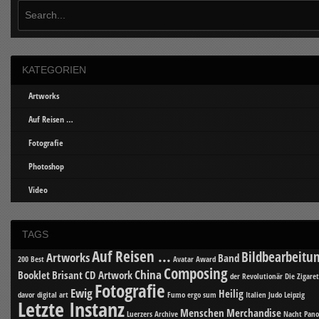
KATEGORIEN
Artworks
Auf Reisen …
Fotografie
Photoshop
Video
TAGS
Auf Reisen ...
Bildbearbeitu
Artworks
Band
200 Best
Avatar
Award
Composing
China
Booklet
Brisant
CD Artwork
der Revolutionär
Die Zigare
Fotografie
Ewig
Heilig
davor
digital art
Fumo ergo sum
Italien
Judo
Leipzig
Letzte Instanz
Menschen
Merchandise
Luerzers Archive
Nacht
Pan