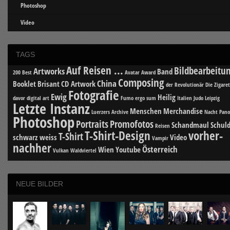
Photoshop
Video
TAGS
Auf Reisen ...
Bildbearbeitu
Artworks
Band
200 Best
Avatar
Award
Composing
China
Booklet
Brisant
CD Artwork
der Revolutionär
Die Zigare
Fotografie
Ewig
Heilig
davor
digital art
Fumo ergo sum
Italien
Judo
Leipzig
Letzte Instanz
Menschen
Merchandise
Luerzers Archive
Nacht
Pan
Photoshop
Portraits
Promofotos
Schandmaul
Schuld
Reisen
T-Shirt-Design
vorher-
T-Shirt
schwarz weiss
Video
Vampir
nachher
Österreich
Wien
Youtube
Vulkan
Waldviertel
NEUE BILDER