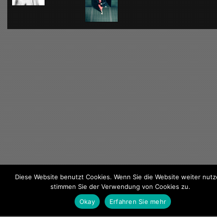
Diese Website benutzt Cookies. Wenn Sie die Website weiter nutz
stimmen Sie der Verwendung von Cookies zu.
KONTAKT
/
DATENSCHUTZ
/
IMPRESSUM
Okay
Erfahren Sie mehr
COPYRIGHT © 2018 ANDRAJ SONNENKALB