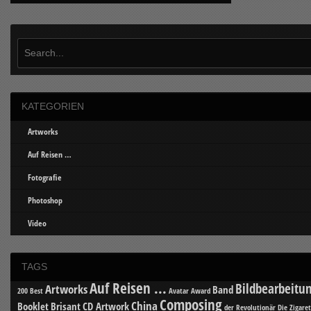
KATEGORIEN
Artworks
Auf Reisen …
Fotografie
Photoshop
Video
TAGS
Auf Reisen ...
Bildbearbeitu
Artworks
Band
200 Best
Avatar
Award
Composing
China
Booklet
Brisant
CD Artwork
der Revolutionär
Die Zigare