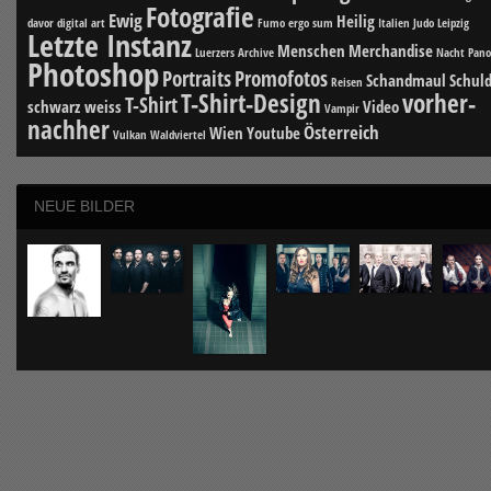
Fotografie
Ewig
Heilig
davor
digital art
Fumo ergo sum
Italien
Judo
Leipzig
Letzte Instanz
Menschen
Merchandise
Luerzers Archive
Nacht
Pan
Photoshop
Portraits
Promofotos
Schandmaul
Schuld
Reisen
T-Shirt-Design
vorher-
T-Shirt
schwarz weiss
Video
Vampir
nachher
Österreich
Wien
Youtube
Vulkan
Waldviertel
NEUE BILDER