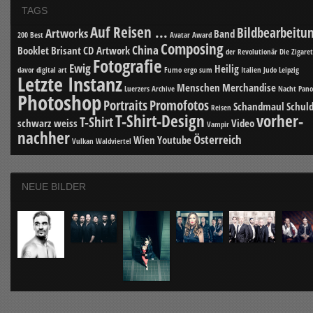
TAGS
Auf Reisen ...
Bildbearbeitu
Artworks
Band
200 Best
Avatar
Award
Composing
China
Booklet
Brisant
CD Artwork
der Revolutionär
Die Zigare
Fotografie
Ewig
Heilig
davor
digital art
Fumo ergo sum
Italien
Judo
Leipzig
Letzte Instanz
Menschen
Merchandise
Luerzers Archive
Nacht
Pan
Photoshop
Portraits
Promofotos
Schandmaul
Schuld
Reisen
T-Shirt-Design
vorher-
T-Shirt
schwarz weiss
Video
Vampir
nachher
Österreich
Wien
Youtube
Vulkan
Waldviertel
NEUE BILDER