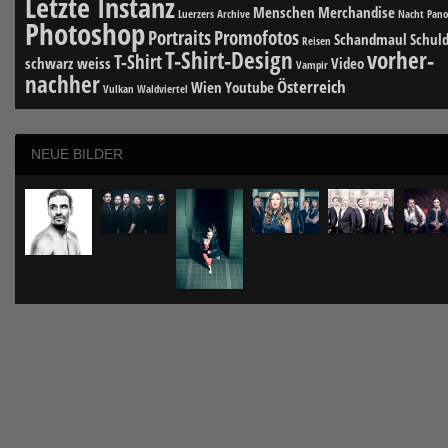
Letzte Instanz
Menschen
Merchandise
Luerzers Archive
Nacht
Pan
Photoshop
Portraits
Promofotos
Schandmaul
Schuld
Reisen
T-Shirt-Design
vorher-
T-Shirt
schwarz weiss
Video
Vampir
nachher
Österreich
Wien
Youtube
Vulkan
Waldviertel
NEUE BILDER