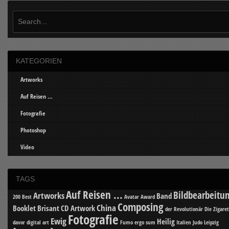
KATEGORIEN
Artworks
Auf Reisen …
Fotografie
Photoshop
Video
TAGS
Auf Reisen ...
Bildbearbeitu
Artworks
Band
200 Best
Avatar
Award
Composing
China
Booklet
Brisant
CD Artwork
der Revolutionär
Die Zigare
Fotografie
Ewig
Heilig
davor
digital art
Fumo ergo sum
Italien
Judo
Leipzig