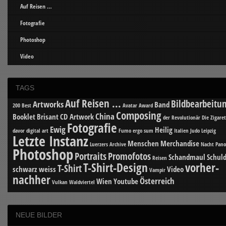
Auf Reisen …
Fotografie
Photoshop
Video
TAGS
Auf Reisen ...
Bildbearbeitu
Artworks
Band
200 Best
Avatar
Award
Composing
China
Booklet
Brisant
CD Artwork
der Revolutionär
Die Zigare
Fotografie
Ewig
Heilig
davor
digital art
Fumo ergo sum
Italien
Judo
Leipzig
Letzte Instanz
Menschen
Merchandise
Luerzers Archive
Nacht
Pan
Photoshop
Portraits
Promofotos
Schandmaul
Schuld
Reisen
T-Shirt-Design
vorher-
T-Shirt
schwarz weiss
Video
Vampir
nachher
Österreich
Wien
Youtube
Vulkan
Waldviertel
NEUE BILDER