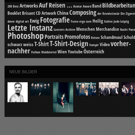
Auf Reisen ...
Bildbearbeitu
Artworks
Band
200 Best
Avatar
Award
Composing
China
Booklet
Brisant
CD Artwork
der Revolutionär
Die Zigare
Fotografie
Ewig
Heilig
davor
digital art
Fumo ergo sum
Italien
Judo
Leipzig
Letzte Instanz
Menschen
Merchandise
Luerzers Archive
Nacht
Pan
Photoshop
Portraits
Promofotos
Schandmaul
Schuld
Reisen
T-Shirt-Design
vorher-
T-Shirt
schwarz weiss
Video
Vampir
nachher
Österreich
Wien
Youtube
Vulkan
Waldviertel
NEUE BILDER