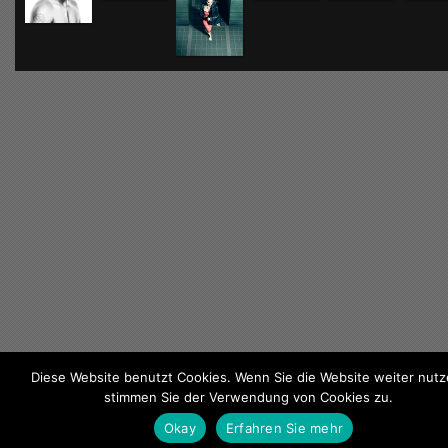
Diese Website benutzt Cookies. Wenn Sie die Website weiter nutz
stimmen Sie der Verwendung von Cookies zu.
KONTAKT
/
DATENSCHUTZ
/
IMPRESSUM
Okay
Erfahren Sie mehr
COPYRIGHT © 2018 ANDRAJ SONNENKALB