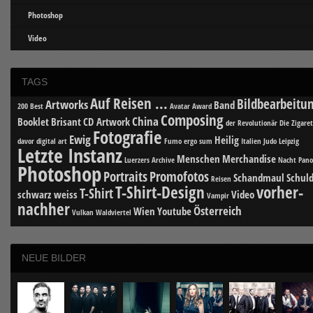
Photoshop
Video
TAGS
Auf Reisen ...
Bildbearbeitu
Artworks
Band
200 Best
Avatar
Award
Composing
China
Booklet
Brisant
CD Artwork
der Revolutionär
Die Zigare
Fotografie
Ewig
Heilig
davor
digital art
Fumo ergo sum
Italien
Judo
Leipzig
Letzte Instanz
Menschen
Merchandise
Luerzers Archive
Nacht
Pan
Photoshop
Portraits
Promofotos
Schandmaul
Schuld
Reisen
T-Shirt-Design
vorher-
T-Shirt
schwarz weiss
Video
Vampir
nachher
Österreich
Wien
Youtube
Vulkan
Waldviertel
NEUE BILDER