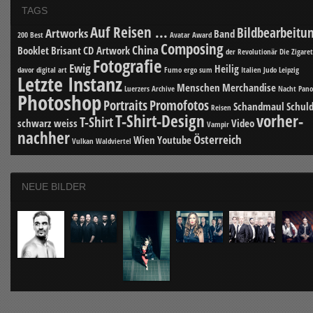
TAGS
Auf Reisen ...
Bildbearbeitu
Artworks
Band
200 Best
Avatar
Award
Composing
China
Booklet
Brisant
CD Artwork
der Revolutionär
Die Zigare
Fotografie
Ewig
Heilig
davor
digital art
Fumo ergo sum
Italien
Judo
Leipzig
Letzte Instanz
Menschen
Merchandise
Luerzers Archive
Nacht
Pan
Photoshop
Portraits
Promofotos
Schandmaul
Schuld
Reisen
T-Shirt-Design
vorher-
T-Shirt
schwarz weiss
Video
Vampir
nachher
Österreich
Wien
Youtube
Vulkan
Waldviertel
NEUE BILDER