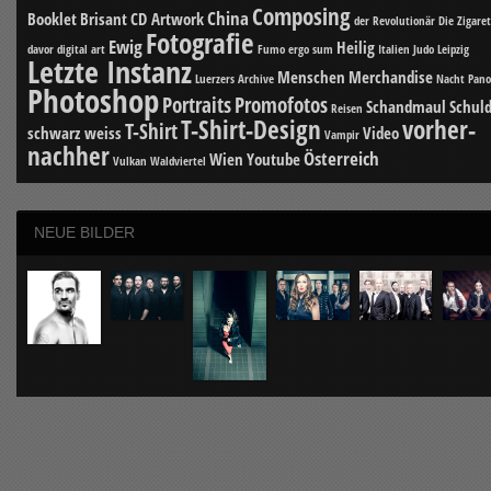
Composing
China
Booklet
Brisant
CD Artwork
der Revolutionär
Die Zigare
Fotografie
Ewig
Heilig
davor
digital art
Fumo ergo sum
Italien
Judo
Leipzig
Letzte Instanz
Menschen
Merchandise
Luerzers Archive
Nacht
Pan
Photoshop
Portraits
Promofotos
Schandmaul
Schuld
Reisen
T-Shirt-Design
vorher-
T-Shirt
schwarz weiss
Video
Vampir
nachher
Österreich
Wien
Youtube
Vulkan
Waldviertel
NEUE BILDER