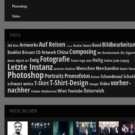
Photoshop
Video
TAGS
Auf Reisen ...
Bildbearbeitu
Artworks
Band
200 Best
Avatar
Award
Composing
China
Booklet
Brisant
CD Artwork
der Revolutionär
Die Zigare
Fotografie
Ewig
Heilig
davor
digital art
Fumo ergo sum
Italien
Judo
Leipzig
Letzte Instanz
Menschen
Merchandise
Luerzers Archive
Nacht
Pan
Photoshop
Portraits
Promofotos
Schandmaul
Schuld
Reisen
T-Shirt-Design
vorher-
T-Shirt
schwarz weiss
Video
Vampir
nachher
Österreich
Wien
Youtube
Vulkan
Waldviertel
NEUE BILDER