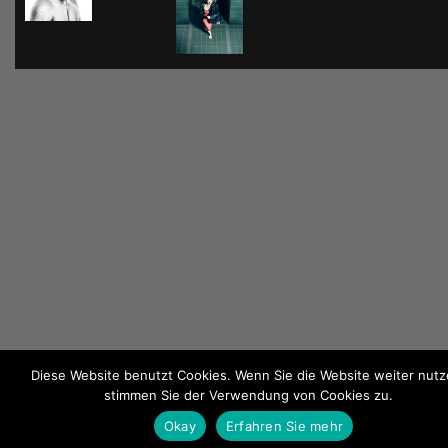
Diese Website benutzt Cookies. Wenn Sie die Website weiter nutz
stimmen Sie der Verwendung von Cookies zu.
KONTAKT
/
DATENSCHUTZ
/
IMPRESSUM
Okay
Erfahren Sie mehr
COPYRIGHT © 2018 ANDRAJ SONNENKALB