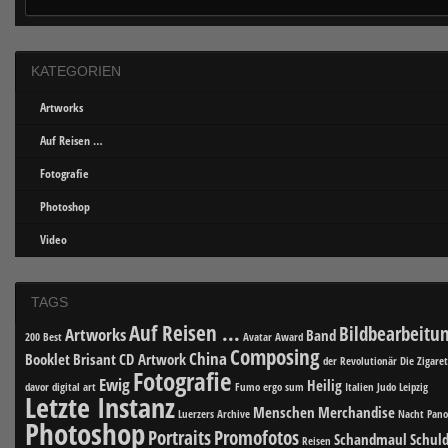
KATEGORIEN
Artworks
Auf Reisen …
Fotografie
Photoshop
Video
TAGS
Auf Reisen ...
Bildbearbeitu
Artworks
Band
200 Best
Avatar
Award
Composing
China
Booklet
Brisant
CD Artwork
der Revolutionär
Die Zigare
Fotografie
Ewig
Heilig
davor
digital art
Fumo ergo sum
Italien
Judo
Leipzig
Letzte Instanz
Menschen
Merchandise
Luerzers Archive
Nacht
Pan
Photoshop
Portraits
Promofotos
Schandmaul
Schuld
Reisen