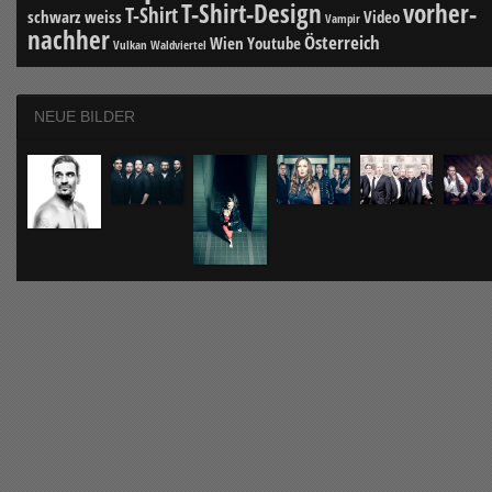
T-Shirt-Design
vorher-
T-Shirt
schwarz weiss
Video
Vampir
nachher
Österreich
Wien
Youtube
Vulkan
Waldviertel
NEUE BILDER