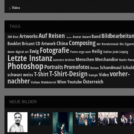
Video
TAGS
Auf Reisen ...
Bildbearbeitu
Artworks
Band
200 Best
Avatar
Award
Composing
China
Booklet
Brisant
CD Artwork
der Revolutionär
Die Zigare
Fotografie
Ewig
Heilig
davor
digital art
Fumo ergo sum
Italien
Judo
Leipzig
Letzte Instanz
Menschen
Merchandise
Luerzers Archive
Nacht
Pan
Photoshop
Portraits
Promofotos
Schandmaul
Schuld
Reisen
T-Shirt-Design
vorher-
T-Shirt
schwarz weiss
Video
Vampir
nachher
Österreich
Wien
Youtube
Vulkan
Waldviertel
NEUE BILDER