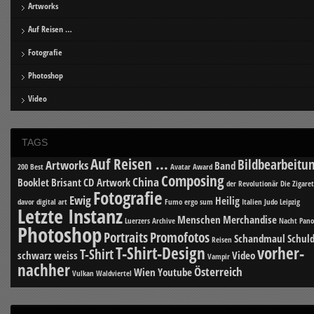
Artworks
Auf Reisen …
Fotografie
Photoshop
Video
TAGS
Auf Reisen ...
Bildbearbeitu
Artworks
Band
200 Best
Avatar
Award
Composing
China
Booklet
Brisant
CD Artwork
der Revolutionär
Die Zigare
Fotografie
Ewig
Heilig
davor
digital art
Fumo ergo sum
Italien
Judo
Leipzig
Letzte Instanz
Menschen
Merchandise
Luerzers Archive
Nacht
Pan
Photoshop
Portraits
Promofotos
Schandmaul
Schuld
Reisen
T-Shirt-Design
vorher-
T-Shirt
schwarz weiss
Video
Vampir
nachher
Österreich
Wien
Youtube
Vulkan
Waldviertel